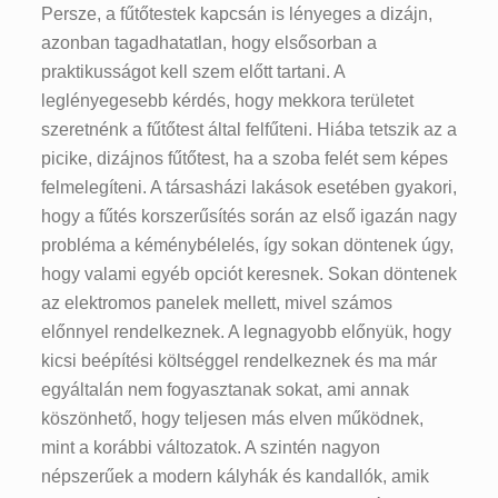
Persze, a fűtőtestek kapcsán is lényeges a dizájn,
azonban tagadhatatlan, hogy elsősorban a
praktikusságot kell szem előtt tartani. A
leglényegesebb kérdés, hogy mekkora területet
szeretnénk a fűtőtest által felfűteni. Hiába tetszik az a
picike, dizájnos fűtőtest, ha a szoba felét sem képes
felmelegíteni. A társasházi lakások esetében gyakori,
hogy a fűtés korszerűsítés során az első igazán nagy
probléma a kéménybélelés, így sokan döntenek úgy,
hogy valami egyéb opciót keresnek. Sokan döntenek
az elektromos panelek mellett, mivel számos
előnnyel rendelkeznek. A legnagyobb előnyük, hogy
kicsi beépítési költséggel rendelkeznek és ma már
egyáltalán nem fogyasztanak sokat, ami annak
köszönhető, hogy teljesen más elven működnek,
mint a korábbi változatok. A szintén nagyon
népszerűek a modern kályhák és kandallók, amik