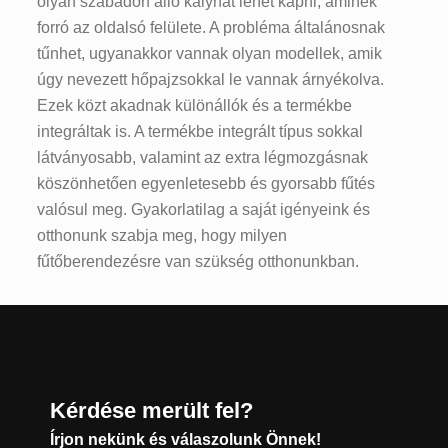
olyan szabadon álló kályhát lehet kapni, aminek
forró az oldalsó felülete. A probléma általánosnak
tűnhet, ugyanakkor vannak olyan modellek, amik
úgy nevezett hőpajzsokkal le vannak árnyékolva.
Ezek közt akadnak különállók és a termékbe
integráltak is. A termékbe integrált típus sokkal
látványosabb, valamint az extra légmozgásnak
köszönhetően egyenletesebb és gyorsabb fűtés
valósul meg. Gyakorlatilag a saját igényeink és
otthonunk szabja meg, hogy milyen
fűtőberendezésre van szükség otthonunkban.
Kérdése merült fel?
Írjon nekünk és válaszolunk Önnek!