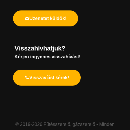
Üzenetet küldök!
Visszahívhatjuk?
Kérjen ingyenes visszahívást!
Visszavíást kérek!
© 2019-
2026 Fűtésszerelő, gázszerelő • Minden