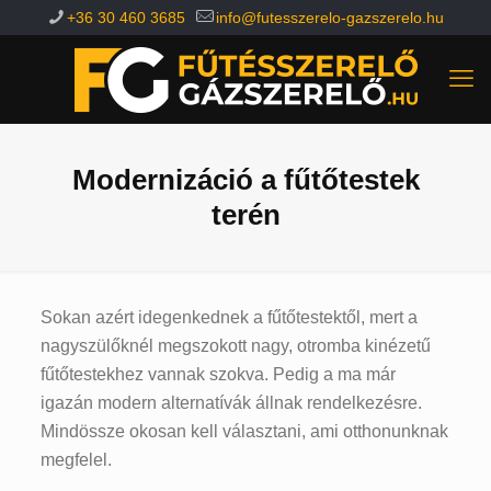
+36 30 460 3685
info@futesszerelo-gazszerelo.hu
Modernizáció a fűtőtestek
terén
Sokan azért idegenkednek a fűtőtestektől, mert a
nagyszülőknél megszokott nagy, otromba kinézetű
fűtőtestekhez vannak szokva. Pedig a ma már
igazán modern alternatívák állnak rendelkezésre.
Mindössze okosan kell választani, ami otthonunknak
megfelel.