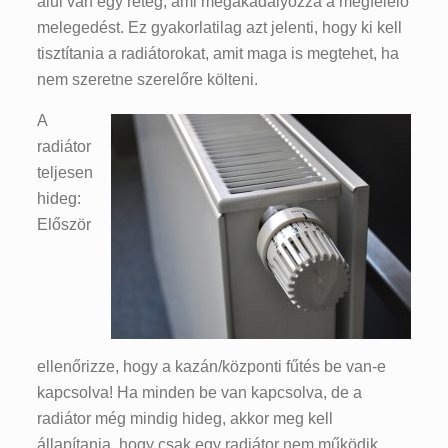
alul van egy réteg, ami megakadályozza a megfelelő
melegedést. Ez gyakorlatilag azt jelenti, hogy ki kell
tisztítania a radiátorokat, amit maga is megtehet, ha
nem szeretne szerelőre költeni.
A
radiátor
teljesen
hideg:
Először
ellenőrizze, hogy a kazán/központi fűtés be van-e
kapcsolva! Ha minden be van kapcsolva, de a
radiátor még mindig hideg, akkor meg kell
állapítania, hogy csak egy radiátor nem működik,