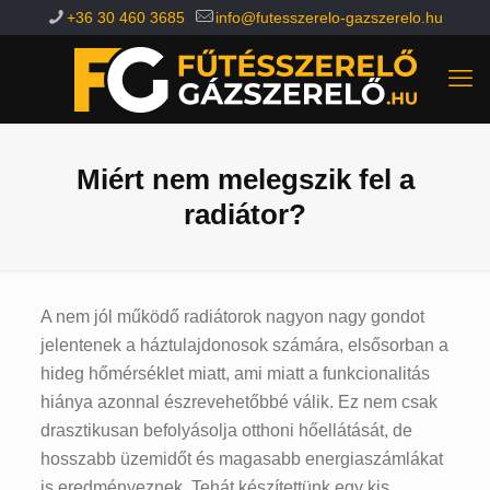
+36 30 460 3685
info@futesszerelo-gazszerelo.hu
Miért nem melegszik fel a
radiátor?
A nem jól működő radiátorok nagyon nagy gondot
jelentenek a háztulajdonosok számára, elsősorban a
hideg hőmérséklet miatt, ami miatt a funkcionalitás
hiánya azonnal észrevehetőbbé válik. Ez nem csak
drasztikusan befolyásolja otthoni hőellátását, de
hosszabb üzemidőt és magasabb energiaszámlákat
is eredményeznek. Tehát készítettünk egy kis