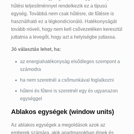
hűtési teljesítménnyel rendelkezik ez a típusú
egység. Továbbá nem csak hűtésre, de fűtésre is
használható ez a légkondicionáló. Hatékonyságát
tovább növeli, hogy nem kell csővezetéken keresztül
juttatnia a levegőt, hogy azt a helyiségbe juttassa.
Jó választás lehet, ha:
az energiahatékonyság elsődleges szempont a
számodra
ha nem szeretnél a csőmunkával foglalkozni
hűteni és fűteni is szeretnél egy és ugyanazon
egységgel
Ablakos egységek (window units)
Az ablakos egységek a megoldások azok az
emberek számára, akik apartmanokban élnek és