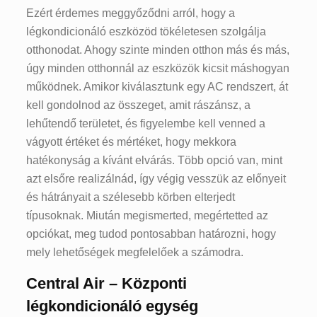
Ezért érdemes meggyőződni arról, hogy a
légkondicionáló eszközöd tökéletesen szolgálja
otthonodat. Ahogy szinte minden otthon más és más,
úgy minden otthonnál az eszközök kicsit máshogyan
működnek. Amikor kiválasztunk egy AC rendszert, át
kell gondolnod az összeget, amit rászánsz, a
lehűtendő területet, és figyelembe kell venned a
vágyott értéket és mértéket, hogy mekkora
hatékonyság a kívánt elvárás. Több opció van, mint
azt elsőre realizálnád, így végig vesszük az előnyeit
és hátrányait a szélesebb körben elterjedt
típusoknak. Miután megismerted, megértetted az
opciókat, meg tudod pontosabban határozni, hogy
mely lehetőségek megfelelőek a számodra.
Central Air – Központi
légkondicionáló egység