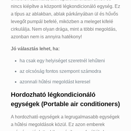
nincs kiépítve a központi légkondicionáló egység. Ez
a típus az ablakban, ablak párkányában ül és hűvős
levegőt pumpál befelé, miközben a meleget kifelé
cirkulálja. Nem olyan drága, mint a többi megoldás,
azonban nem is annyira hatékony!
Jó választás lehet, ha:
ha csak egy helyiséget szeretnél lehűteni
az olcsóság fontos szempont számodra
azonnali hűtési megoldást keresel
Hordozható légkondicionáló
egységek (Portable air conditioners)
A hordozható egységek a legrugalmasabb egységek
a hűtési megoldások közül. Ez azon emberek