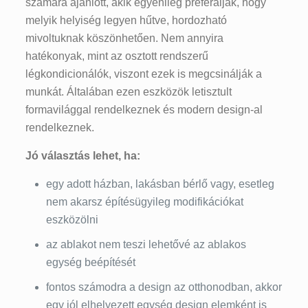
számára ajánlott, akik egyénileg preferálják, hogy
melyik helyiség legyen hűtve, hordozható
mivoltuknak köszönhetően. Nem annyira
hatékonyak, mint az osztott rendszerű
légkondicionálók, viszont ezek is megcsinálják a
munkát. Általában ezen eszközök letisztult
formavilággal rendelkeznek és modern design-al
rendelkeznek.
Jó választás lehet, ha:
egy adott házban, lakásban bérlő vagy, esetleg
nem akarsz építésügyileg modifikációkat
eszközölni
az ablakot nem teszi lehetővé az ablakos
egység beépítését
fontos számodra a design az otthonodban, akkor
egy jól elhelyezett egység design elemként is