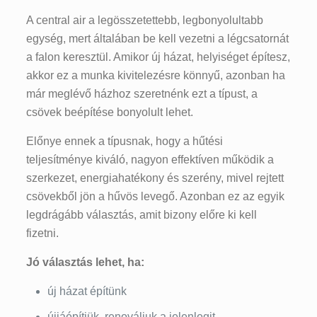
A central air a legösszetettebb, legbonyolultabb
egység, mert általában be kell vezetni a légcsatornát
a falon keresztül. Amikor új házat, helyiséget építesz,
akkor ez a munka kivitelezésre könnyű, azonban ha
már meglévő házhoz szeretnénk ezt a típust, a
csövek beépítése bonyolult lehet.
Előnye ennek a típusnak, hogy a hűtési
teljesítménye kiváló, nagyon effektíven működik a
szerkezet, energiahatékony és szerény, mivel rejtett
csövekből jön a hűvös levegő. Azonban ez az egyik
legdrágább választás, amit bizony előre ki kell
fizetni.
Jó választás lehet, ha:
új házat építünk
újjáépítjük, renováljuk a jelenlegit