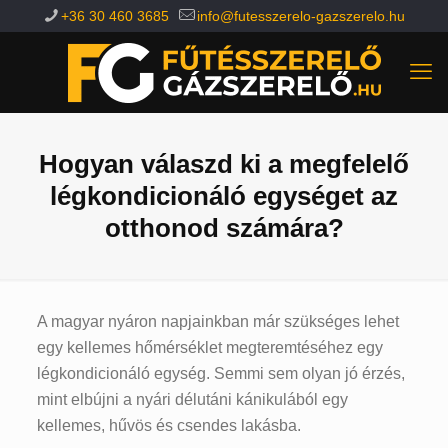
+36 30 460 3685
info@futesszerelo-gazszerelo.hu
Hogyan válaszd ki a megfelelő
légkondicionáló egységet az
otthonod számára?
A magyar nyáron napjainkban már szükséges lehet
egy kellemes hőmérséklet megteremtéséhez egy
légkondicionáló egység. Semmi sem olyan jó érzés,
mint elbújni a nyári délutáni kánikulából egy
kellemes, hűvös és csendes lakásba.