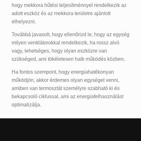
hogy mekkora hűtési teljesítménnyel rendelkezik az
adott eszköz és az mekkora területre ajánlott
elhelyezni.
Továbbá javasolt, hogy ellenőrizd le, hogy az egység
milyen ventilátorokkal rendelkezik, ha rossz alvó
vagy, lehetséges, hogy olyan eszközre van
szükséged, ami tökéletesen halk működés közben.
Ha fontos szempont, hogy energiahatékonyan
működjön, akkor érdemes olyan egységet venni,
amiben van termosztát személyre szabható ki és
bekapcsoló ciklussal, ami az energiafelhasználást
optimalizálja.