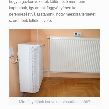
hogy a gázkonvektorok különböző méretben
kaphatóak, így annak függvényében kell
berendezést választanunk, hogy mekkora területet
szeretnénk felfűteni vele.
Mire figyeljünk konvektor vásárlása előtt?