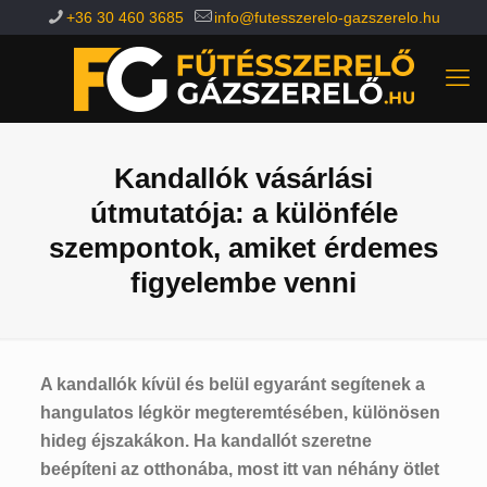
+36 30 460 3685
info@futesszerelo-gazszerelo.hu
Kandallók vásárlási
útmutatója: a különféle
szempontok, amiket érdemes
figyelembe venni
A kandallók kívül és belül egyaránt segítenek a
hangulatos légkör megteremtésében, különösen
hideg éjszakákon. Ha kandallót szeretne
beépíteni az otthonába, most itt van néhány ötlet