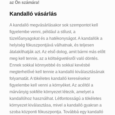
az Ön számára!
Kandalló vásárlás
A kandalló megvásárlásakor sok szempontot kell
figyelembe venni, például a stílust, a
tüzelőanyagokat és a hatékonyságot. A kandallók a
helyiség fókuszpontjává válhatnak, és teljesen
átalakíthatják azt. Az első dolog, amit bármi más előtt
meg kell tennie, az a költségvetésről való döntés.
Ennek sokkal könnyebbé és sokkal kevésbé
megterhelővé kell tennie a kandalló kiválasztásának
folyamatát. A tökéletes kandalló keresésekor
figyelembe kell venni a környéket. Az acéltól a
márványig sokféle környezet létezik, amelyet a
kandallóhoz használhat. Létfontosságú a tökéletes
környezet kiválasztása, mivel a kandalló gyakran a
szoba központi fókuszpontja. Továbbá egy kandalló