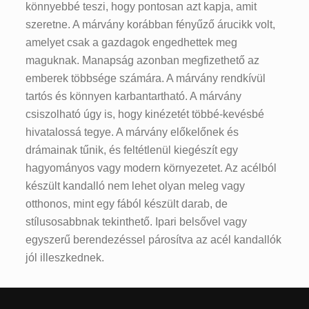
könnyebbé teszi, hogy pontosan azt kapja, amit
szeretne. A márvány korábban fényűző árucikk volt,
amelyet csak a gazdagok engedhettek meg
maguknak. Manapság azonban megfizethető az
emberek többsége számára. A márvány rendkívül
tartós és könnyen karbantartható. A márvány
csiszolható úgy is, hogy kinézetét többé-kevésbé
hivatalossá tegye. A márvány előkelőnek és
drámainak tűnik, és feltétlenül kiegészít egy
hagyományos vagy modern környezetet. Az acélból
készült kandalló nem lehet olyan meleg vagy
otthonos, mint egy fából készült darab, de
stílusosabbnak tekinthető. Ipari belsővel vagy
egyszerű berendezéssel párosítva az acél kandallók
jól illeszkednek.